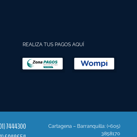
REALIZA TUS PAGOS AQUÍ
01) 7444300
Cartagena – Barranquilla: (+605)
3858170