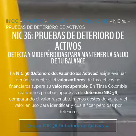
INICIO
»
AVALÚOS
»
AVALÚOS BAJO NORMAS NIIF
»
NIC 36 –
PRUEBAS DE DETERIORO DE ACTIVOS
NIC 36: PRUEBAS DE DETERIORO DE
ACTIVOS
DETECTA Y MIDE PÉRDIDAS PARA MANTENER LA SALUD
DE TU BALANCE
La
NIC 36 (Deterioro del Valor de los Activos)
exige evaluar
periódicamente si el
valor en libros
de tus activos no
financieros supera su
valor recuperable
. En Tinsa Colombia
realizamos pruebas rigurosas de
deterioro NIC 36
,
comparando el valor razonable menos costos de venta y el
valor en uso para identificar y cuantificar pérdidas por
deterioro.
Cotizar NIC 36 Deterioro de Activos →