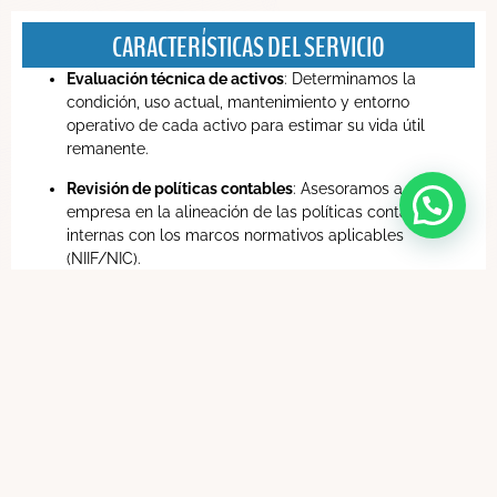
CARACTERÍSTICAS DEL SERVICIO
Evaluación técnica de activos
: Determinamos la
condición, uso actual, mantenimiento y entorno
operativo de cada activo para estimar su vida útil
remanente.
Revisión de políticas contables
: Asesoramos a tu
empresa en la alineación de las políticas contables
internas con los marcos normativos aplicables
(NIIF/NIC).
Ajustes por obsolescencia o actualización tecnológica
:
Incluimos variables como el avance tecnológico,
desgaste físico y cambios en la operación para
proyecciones más realistas.
Documentación y soporte para auditoría
: Entregamos
informes detallados y trazables, ideales para procesos
de auditoría externa, cumplimiento y planificación
financiera.