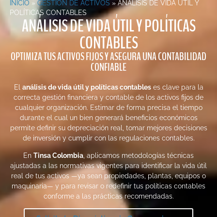
INICIO
»
GESTIÓN DE ACTIVOS
»
ANÁLISIS DE VIDA ÚTIL Y
POLÍTICAS CONTABLES
ANÁLISIS DE VIDA ÚTIL Y POLÍTICAS
CONTABLES
OPTIMIZA TUS ACTIVOS FIJOS Y ASEGURA UNA CONTABILIDAD
CONFIABLE
El
análisis de vida útil y políticas contables
es clave para la
correcta gestión financiera y contable de los activos fijos de
cualquier organización. Estimar de forma precisa el tiempo
durante el cual un bien generará beneficios económicos
permite definir su depreciación real, tomar mejores decisiones
de inversión y cumplir con las regulaciones contables.
En
Tinsa Colombia
, aplicamos metodologías técnicas
ajustadas a las normativas vigentes para identificar la vida útil
real de tus activos —ya sean propiedades, plantas, equipos o
maquinaria— y para revisar o redefinir tus políticas contables
conforme a las prácticas recomendadas.