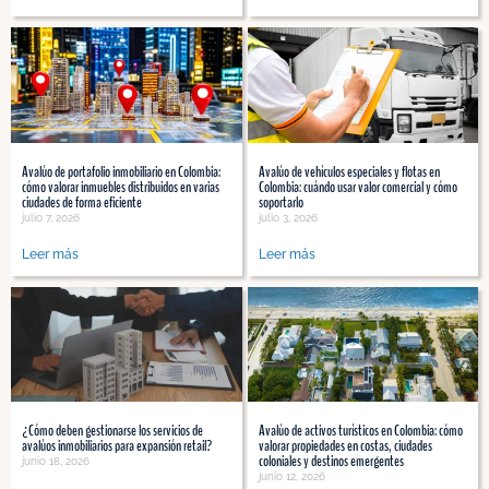
Avalúo de portafolio inmobiliario en Colombia:
Avalúo de vehículos especiales y flotas en
cómo valorar inmuebles distribuidos en varias
Colombia: cuándo usar valor comercial y cómo
ciudades de forma eficiente
soportarlo
julio 7, 2026
julio 3, 2026
Leer más
Leer más
¿Cómo deben gestionarse los servicios de
Avalúo de activos turísticos en Colombia: cómo
avalúos inmobiliarios para expansión retail?
valorar propiedades en costas, ciudades
coloniales y destinos emergentes
junio 18, 2026
junio 12, 2026