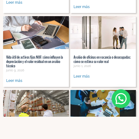
Leer más
Leer más
Vida útil de activos fijos NIIF: cómo influyen la
Avalúo de oficinas en vacancia o desocupadas:
depreciación y el valor residual en un avalúo
cómo se estima su valor real
técnico
junio 1, 2026
junio 9, 2026
Leer más
Leer más
Solicitud de Nuevo Servicio
Avalúo de bodegas y centros de distribución:
Avalúos para expansión empresarial: apertura
variables que más pesan en el valor
de sedes en distintas ciudades