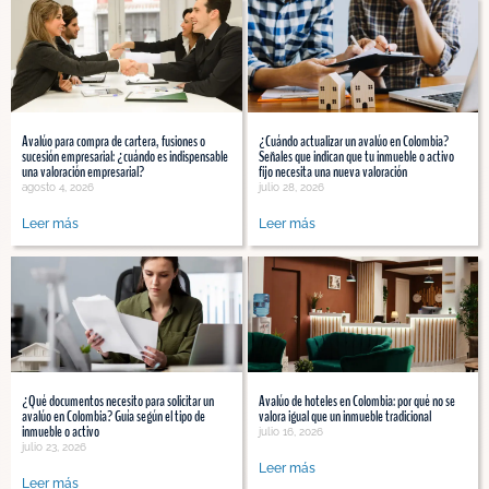
Avalúo para compra de cartera, fusiones o
¿Cuándo actualizar un avalúo en Colombia?
sucesión empresarial: ¿cuándo es indispensable
Señales que indican que tu inmueble o activo
una valoración empresarial?
fijo necesita una nueva valoración
agosto 4, 2026
julio 28, 2026
Leer más
Leer más
¿Qué documentos necesito para solicitar un
Avalúo de hoteles en Colombia: por qué no se
avalúo en Colombia? Guía según el tipo de
valora igual que un inmueble tradicional
inmueble o activo
julio 16, 2026
julio 23, 2026
Leer más
Leer más