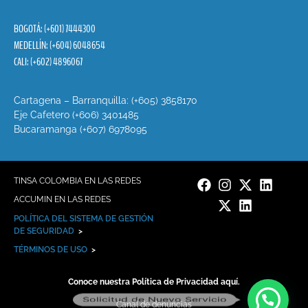
BOGOTÁ: (+601) 7444300
MEDELLÍN: (+604) 6048654
CALI: (+602) 4896067
Cartagena – Barranquilla: (+605) 3858170
Eje Cafetero (+606) 3401485
Bucaramanga (+607) 6978095
TINSA COLOMBIA EN LAS REDES
ACCUMIN EN LAS REDES
POLÍTICA DEL SISTEMA DE GESTIÓN
DE SEGURIDAD
>
TÉRMINOS DE USO
>
Conoce nuestra Política de Privacidad aquí.
Solicitud de Nuevo Servicio
Canal de denuncias