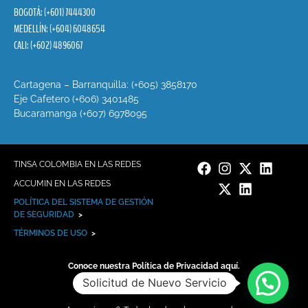
BOGOTÁ: (+601) 7444300
MEDELLÍN: (+604) 6048654
CALI: (+602) 4896067
Cartagena – Barranquilla: (+605) 3858170
Eje Cafetero (+606) 3401485
Bucaramanga (+607) 6978095
TINSA COLOMBIA EN LAS REDES
ACCUMIN EN LAS REDES
POLÍTICA DEL SISTEMA DE GESTIÓN
DE SEGURIDAD
>
TÉRMINOS DE USO
>
Conoce nuestra Política de Privacidad aquí.
Solicitud de Nuevo Servicio
Canal de denuncias