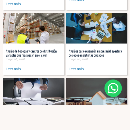
Leer más
Leer más
Avalúo de bodegas y centros de distribución:
Avalúos para expansión empresarial: apertura
variables que más pesan en el valor
de sedes en distintas ciudades
mayo 26, 2026
mayo 20, 2026
Leer más
Leer más
Solicitud de Nuevo Servicio
Errores que hacen que un avalúo pierda validez
¿Cuánto tarda un avalúo profesional y qué
ante bancos, aseguradoras o auditores
factores aceleran o retrasan el proceso?
mayo 13, 2026
mayo 4, 2026