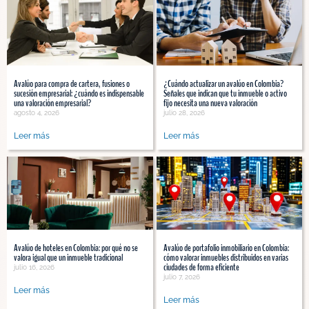
Avalúo para compra de cartera, fusiones o
¿Cuándo actualizar un avalúo en Colombia?
sucesión empresarial: ¿cuándo es indispensable
Señales que indican que tu inmueble o activo
una valoración empresarial?
fijo necesita una nueva valoración
agosto 4, 2026
julio 28, 2026
Leer más
Leer más
Avalúo de hoteles en Colombia: por qué no se
Avalúo de portafolio inmobiliario en Colombia:
valora igual que un inmueble tradicional
cómo valorar inmuebles distribuidos en varias
ciudades de forma eficiente
julio 16, 2026
julio 7, 2026
Leer más
Leer más