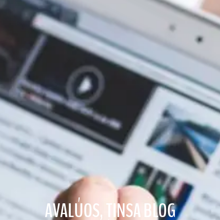
AVALÚOS
,
TINSA BLOG