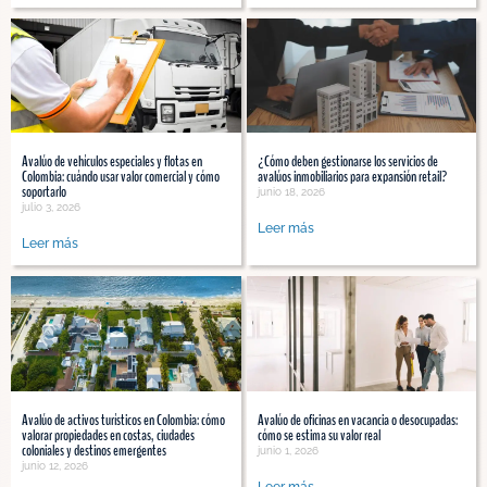
Avalúo de vehículos especiales y flotas en
¿Cómo deben gestionarse los servicios de
Colombia: cuándo usar valor comercial y cómo
avalúos inmobiliarios para expansión retail?
soportarlo
junio 18, 2026
julio 3, 2026
Leer más
Leer más
Avalúo de activos turísticos en Colombia: cómo
Avalúo de oficinas en vacancia o desocupadas:
valorar propiedades en costas, ciudades
cómo se estima su valor real
coloniales y destinos emergentes
junio 1, 2026
junio 12, 2026