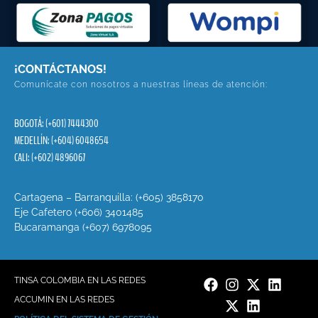
¡CONTÁCTANOS!
Comunícate con nosotros a nuestras líneas de atención:
BOGOTÁ: (+601) 7444300
MEDELLÍN: (+604) 6048654
CALI: (+602) 4896067
Cartagena – Barranquilla: (+605) 3858170
Eje Cafetero (+606) 3401485
Bucaramanga (+607) 6978095
TINSA COLOMBIA EN LAS REDES
ACCUMIN EN LAS REDES