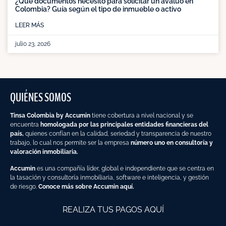
¿Qué documentos necesito para solicitar un avalúo en
Colombia? Guía según el tipo de inmueble o activo
LEER MÁS
julio 23, 2026
QUIÉNES SOMOS
Tinsa Colombia by Accumin
tiene cobertura a nivel nacional y se
encuentra
homologada por las principales entidades financieras del
país,
quienes confían en la calidad, seriedad y transparencia de nuestro
trabajo, lo cual nos permite ser la empresa
número uno en consultoría y
valoración inmobiliaria.
Accumin
es una compañía líder, global e independiente que se centra en
la tasación y consultoría inmobiliaria, software e inteligencia, y gestión
de riesgo.
Conoce más sobre Accumin aquí.
REALIZA TUS PAGOS AQUÍ