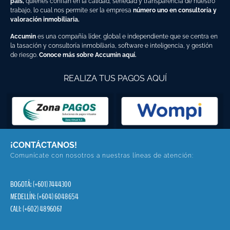
país,
quienes confían en la calidad, seriedad y transparencia de nuestro
trabajo, lo cual nos permite ser la empresa
número uno en consultoría y
valoración inmobiliaria.
Accumin
es una compañía líder, global e independiente que se centra en
la tasación y consultoría inmobiliaria, software e inteligencia, y gestión
de riesgo.
Conoce más sobre Accumin aquí.
REALIZA TUS PAGOS AQUÍ
¡CONTÁCTANOS!
Comunícate con nosotros a nuestras líneas de atención:
BOGOTÁ: (+601) 7444300
MEDELLÍN: (+604) 6048654
CALI: (+602) 4896067