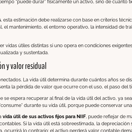
iempo “puede durar” físicamente un activo, sino de cuánto ti
s
, esta estimación debe realizarse con base en criterios téc
l, el mantenimiento, el entorno operativo, la intensidad de t
 vidas útiles distintas si uno opera en condiciones exigentes
dualizada y sustentada.
ón y valor residual
ctados. La vida útil determina durante cuántos años se distr
senta la pérdida de valor que ocurre con el uso, el paso del 
 se espera recuperar al final de la vida útil del activo, ya sea 
 “consume” durante su vida útil, porque puede conservar una p
la
vida útil de sus activos fijos para NIIF
, puede reflejar de 
 contables. Si la vida útil está sobreestimada, la depreciación
a, ocurrirá lo contrario: el activo perderá valor contable dem