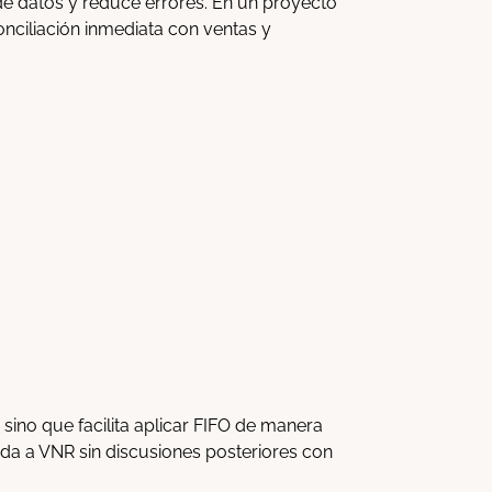
 de datos y reduce errores. En un proyecto
onciliación inmediata con ventas y
sino que facilita aplicar FIFO de manera
ida a VNR sin discusiones posteriores con