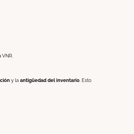
a VNR.
ación
y la
antigüedad del inventario
. Esto