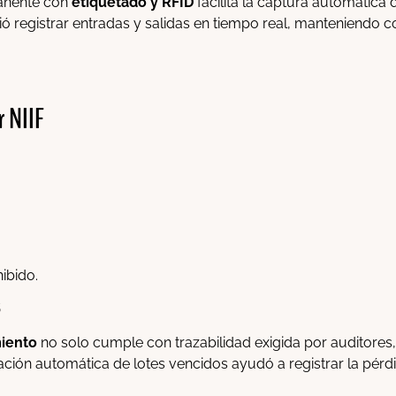
manente con
etiquetado y RFID
facilita la captura automática
tió registrar entradas y salidas en tiempo real, manteniendo c
r NIIF
ibido.
s
miento
no solo cumple con trazabilidad exigida por auditores, 
ación automática de lotes vencidos ayudó a registrar la pérd