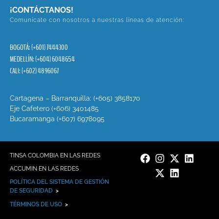
¡CONTÁCTANOS!
Comunícate con nosotros a nuestras líneas de atención:
BOGOTÁ: (+601) 7444300
MEDELLÍN: (+604) 6048654
CALI: (+602) 4896067
Cartagena – Barranquilla: (+605) 3858170
Eje Cafetero (+606) 3401485
Bucaramanga (+607) 6978095
TINSA COLOMBIA EN LAS REDES
ACCUMIN EN LAS REDES
POLÍTICA DEL SISTEMA DE GESTIÓN
DE SEGURIDAD
>
TÉRMINOS DE USO
>