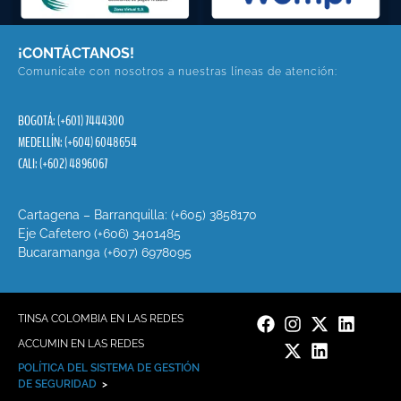
¡CONTÁCTANOS!
Comunícate con nosotros a nuestras líneas de atención:
BOGOTÁ: (+601) 7444300
MEDELLÍN: (+604) 6048654
CALI: (+602) 4896067
Cartagena – Barranquilla: (+605) 3858170
Eje Cafetero (+606) 3401485
Bucaramanga (+607) 6978095
TINSA COLOMBIA EN LAS REDES
ACCUMIN EN LAS REDES
POLÍTICA DEL SISTEMA DE GESTIÓN
DE SEGURIDAD
>