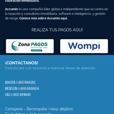
valoración inmobiliaria.
Accumin
es una compañía líder, global e independiente que se centra en
la tasación y consultoría inmobiliaria, software e inteligencia, y gestión
de riesgo.
Conoce más sobre Accumin aquí.
REALIZA TUS PAGOS AQUÍ
¡CONTÁCTANOS!
Comunícate con nosotros a nuestras líneas de atención:
BOGOTÁ: (+601) 7444300
MEDELLÍN: (+604) 6048654
CALI: (+602) 4896067
Cartagena – Barranquilla: (+605) 3858170