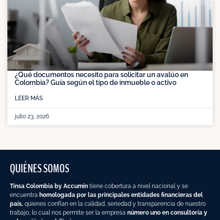
¿Qué documentos necesito para solicitar un avalúo en
Colombia? Guía según el tipo de inmueble o activo
LEER MÁS
julio 23, 2026
QUIÉNES SOMOS
Tinsa Colombia by Accumin
tiene cobertura a nivel nacional y se
encuentra
homologada por las principales entidades financieras del
país,
quienes confían en la calidad, seriedad y transparencia de nuestro
trabajo, lo cual nos permite ser la empresa
número uno en consultoría y